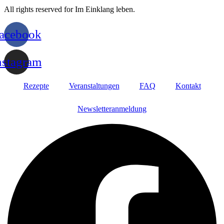
All rights reserved for Im Einklang leben.
acebook
nstagram
Rezepte
Veranstaltungen
FAQ
Kontakt
Newsletteranmeldung